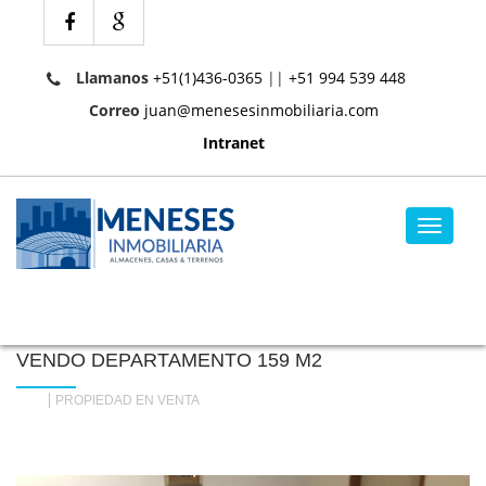
Llamanos
+51(1)436-0365
||
+51 994 539 448
Correo
juan@menesesinmobiliaria.com
Intranet
Toggle
navigat
VENDO DEPARTAMENTO 159 M2
PROPIEDAD EN VENTA