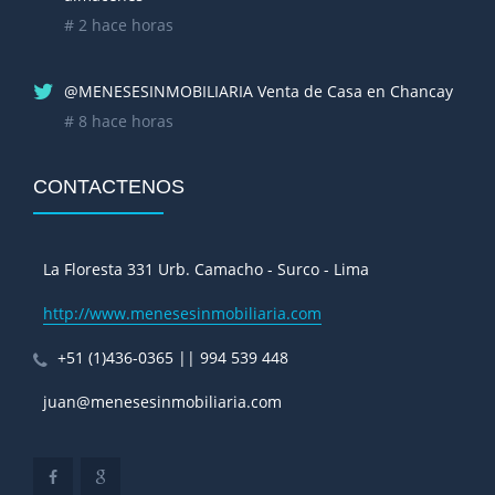
# 2 hace horas
@MENESESINMOBILIARIA Venta de Casa en Chancay
# 8 hace horas
CONTACTENOS
La Floresta 331 Urb. Camacho - Surco - Lima
http://www.menesesinmobiliaria.com
+51 (1)436-0365
||
994 539 448
juan@menesesinmobiliaria.com