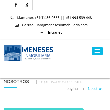
Llamanos
+51(1)436-0365
||
+51 994 539 448
Correo
juan@menesesinmobiliaria.com
Intranet
Toggle
navigat
NOSOTROS
LO QUE HACEMOS POR USTED
pagina
Nosotros